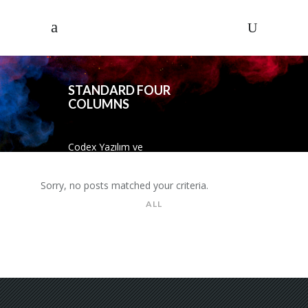
STANDARD FOUR
COLUMNS
Codex Yazılım ve
Danısmanlık
/
Standard Four Columns
Sorry, no posts matched your criteria.
ALL